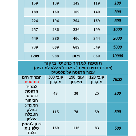
159
139
149
119
100
o
189
169
169
149
300
n
224
194
204
169
500
257
236
236
199
1000
449
386
406
344
2000
739
609
609
549
5000
1209
988
1029
869
10000
תוספת למחיר כרטיסי ביקור
(מחיר הבסיס הוא ח"צ או דו"צ ללא למינציה)
עבור הדפסה על פלסטיק
עובי 120
עובי 190
עובי 300
המחיר הינו
כמות
מיקרון
מיקרון
מיקרון
בתוספת
למחיר
הדפסת
49
30
25
100
כרטיסי
הביקור
המופיע
בחלק
115
78
59
300
הטבלה
העליון.
ניתן להזמין
169
116
83
500
טלפונית
בלבד