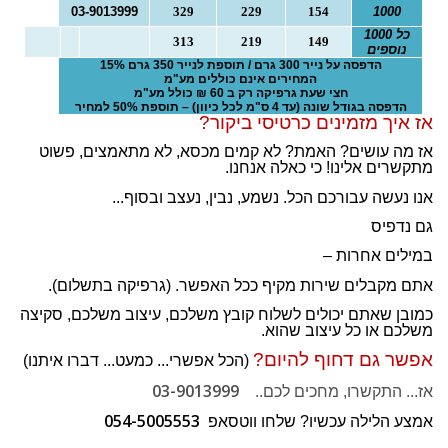
03-9013999
329
229
154
1000
כל 1000
313
219
149
נוספים
הדפסה על נייר 300 גרם / תוספת לנייר 350 גרם 15%
המחירים אינם כוללים מע"מ
חצי שעת גרפיקה רק ב 60 ₪ כולל מע"מ
הדפסה בגודל שונה (עד 4 ס"מ לכל כיוון) – תוספת 50% למחיר
אז איך מזמינים כרטיסי ביקור?
אז מה עושים? האמת? לא קמים מכסא, לא מתאמצים, פשוט
מתקשרים אלינו! כי כאלה אנחנו.
אנו נעשה עבורכם הכל. נשמע, נבין, נעצב ובסוף...
גם נדפיס
במילים אחרות –
אתם מקבלים שירות מקיף ככל האפשר. (גרפיקה בתשלום).
כמובן שאתם יכולים לשלוח קובץ משלכם, עיצוב משלכם, סקיצה
משלכם או כל עיצוב שהוא.
אפשר גם דחוף להיום?
(הכל אפשרי... כמעט... דברו איתנו)
03-9013999
אז... התקשרו, מחכים לכם..
054-5005553
אמצע הלילה עכשיו? שלחו ווטסאפ