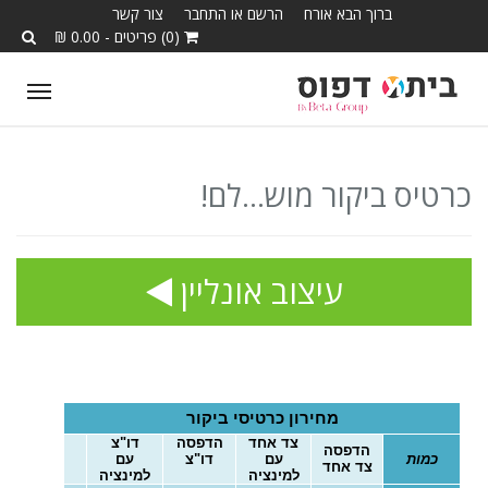
ברוך הבא אורח
הרשם או התחבר
צור קשר
(0) פריטים - 0.00 ₪
T
o
g
g
כרטיס ביקור מוש...לם!
l
e
n
עיצוב אונליין
a
v
i
g
a
מחירון כרטיסי ביקור
צד אחד
הדפסה
דו"צ
t
הדפסה
כמות
עם
דו"צ
עם
צד אחד
i
למינציה
למינציה