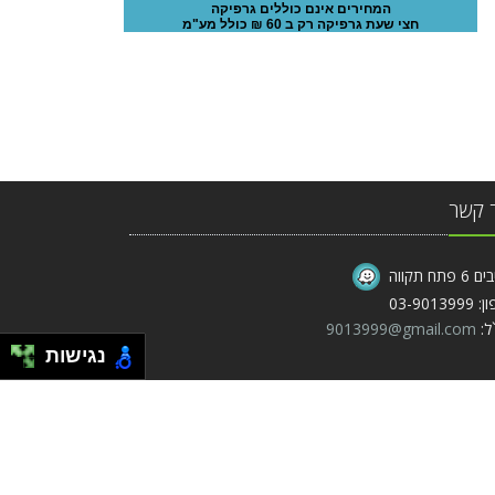
המחירים אינם כוללים גרפיקה
חצי שעת גרפיקה רק ב 60 ₪ כולל מע"מ
 קשר
פתח תקווה
03-90139
ל:
9013999@gmail.com
נגישות
B2CPrint פתרונות דפוס ועיצוב אונליין