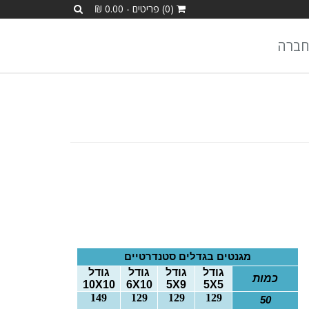
(0) פריטים - 0.00 ₪
חברה
מגנטים בגדלים סטנדרטיים
גודל
גודל
גודל
גודל
כמות
10
X
10
6
X
10
5
X
9
5
X
5
149
129
129
129
50