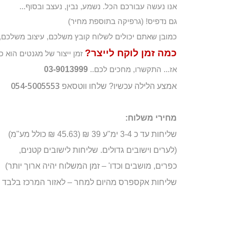
אנו נעשה עבורכם הכל. נשמע, נבין, נעצב ובסוף...
גם נדפיס! (גרפיקה בתוספת מחיר)
כמובן שאתם יכולים לשלוח קובץ משלכם, עיצוב משלכם, 
כמה זמן לוקח לייצר?
זמן ייצור של מגנטים הוא כ 4-5 ימ"ע
03-9013999
אז... התקשרו, מחכים לכם..
054-5005553
אמצע הלילה עכשיו? שלחו ווטסאפ
מחירי משלוח:
שליחות עד כ 3-4 ימ"ע 39 ₪ (45.63 ₪ כולל מע"מ)
(לערים וישובים גדולים. שליחות לישובים קטנים,
כפרים, מושבים וכדו' – זמן המשלוח יהיה ארוך יותר)
שליחות אקספרס מהיום למחר – לאזור המרכז בלבד – נא לבדוק היתכנות 