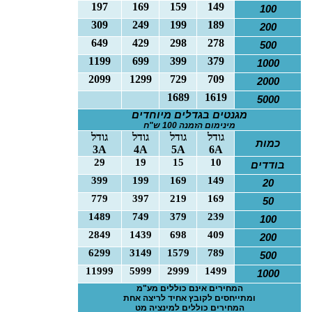
197
169
159
149
100
309
249
199
189
200
649
429
298
278
500
1199
699
399
379
1000
2099
1299
729
709
2000
1689
1619
5000
מגנטים בגדלים מיוחדים
מינימום הזמנה 100 ש"ח
גודל
גודל
גודל
גודל
כמות
3
A
4
A
5
A
6
A
29
19
15
10
בודדים
399
199
169
149
20
779
397
219
169
50
1489
749
379
239
100
2849
1439
698
409
200
6299
3149
1579
789
500
11999
5999
2999
1499
1000
המחירים אינם כוללים מע"מ
ומתייחסים לקובץ אחיד לריצה אחת
המחירים כוללים למינציה מט