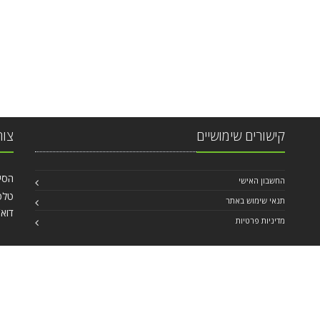
קישורים שימושיים
צור
הסיבים 6 
החשבון האישי
טלפון: 99
תנאי שימוש באתר
דוא`
מדיניות פרטיות
© 2026 כל הזכויות שמורות - betadfus.co.il