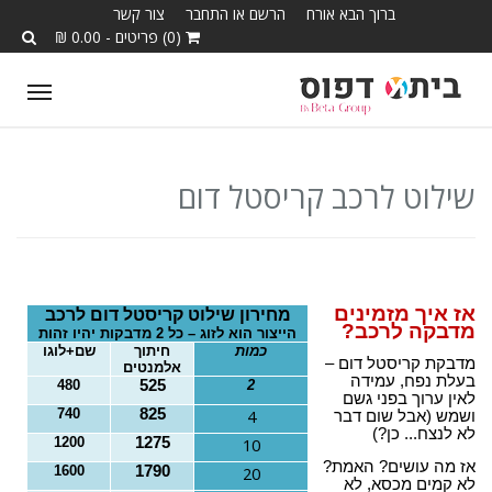
ברוך הבא אורח
הרשם או התחבר
צור קשר
(0) פריטים - 0.00 ₪
T
o
g
g
שילוט לרכב קריסטל דום
l
e
n
a
אז איך מזמינים
מחירון שילוט קריסטל דום לרכב
מדבקה לרכב?
v
הייצור הוא לזוג – כל 2 מדבקות יהיו זהות
כמות
חיתוך
שם+לוגו
i
מדבקת קריסטל דום –
אלמנטים
בעלת נפח, עמידה
480
525
2
g
לאין ערוך בפני גשם
740
825
4
ושמש (אבל שום דבר
a
לא לנצח... כן?)
1200
1275
10
t
אז מה עושים? האמת?
1600
1790
20
i
לא קמים מכסא, לא