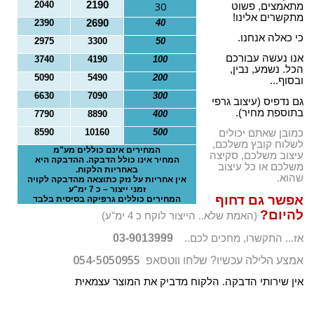
2040
2190
30
מתאמצים, פשוט
o
מתקשרים אלינו!
2390
2690
40
n
כי כאלה אנחנו.
2975
3300
50
אנו נעשה עבורכם
3740
4190
100
הכל. נשמע, נבין,
5090
5490
200
ובסוף...
6630
7090
300
גם נדפיס (עיצוב גרפי
בתוספת מחיר).
7790
8890
400
8590
10160
500
כמובן שאתם יכולים
לשלוח קובץ משלכם,
המחירים אינם כוללים מע"מ
עיצוב משלכם, סקיצה
המחיר אינו כולל הדבקה. ההדבקה היא
משלכם או כל עיצוב
באחריות הלקוח.
שהוא.
אין אחריות על נזק כתוצאה מהדבקה לקויה
זמני ייצור – כ 7 ימ"ע
אפשר גם דחוף
המחירים כוללים גרפיקה בסיסית בלבד
להיום?
(האמת שלא.. הייצור לוקח כ 4 ימ"ע)
03-9013999
אז... התקשרו, מחכים לכם..
054-5050955
אמצע הלילה עכשיו? שלחו ווטסאפ
אין שירותי הדבקה. הלקוח מדביק את המוצר עצמאית