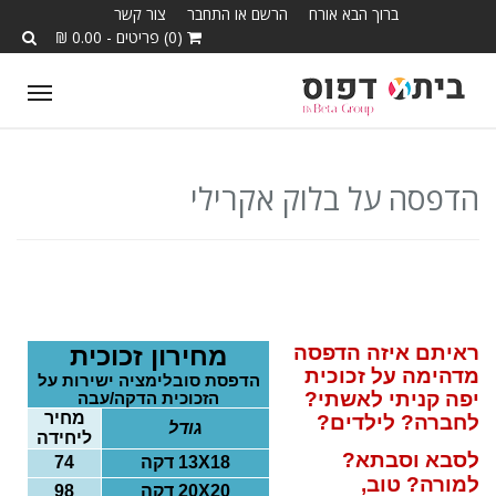
ברוך הבא אורח
הרשם או התחבר
צור קשר
(0) פריטים - 0.00 ₪
T
o
g
g
הדפסה על בלוק אקרילי
l
e
n
a
v
ראיתם איזה הדפסה
מחירון זכוכית
i
מדהימה על זכוכית
הדפסת סובלימציה ישירות על
g
יפה קניתי לאשתי?
הזכוכית
הדקה/עבה
מחיר
לחברה? לילדים?
a
גודל
ליחידה
t
לסבא וסבתא?
18 דקה
X
13
74
i
למורה? טוב,
20 דקה
X
20
98