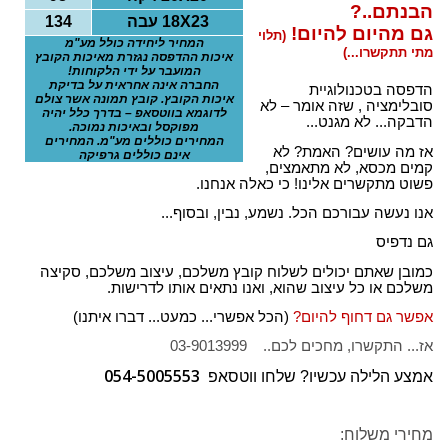
הבנתם..?
o
23 עבה
X
18
134
גם מהיום להיום!
(תלוי
n
המחיר ליחידה כולל מע"מ
מתי תתקשרו...)
איכות ההדפסה נגזרת מאיכות הקובץ
המועבר על ידי הלקוחות!
החברה אינה אחראית על בדיקת
הדפסה בטכנולוגיית
איכות הקובץ. קובץ תמונה אשר צולם
סובלימציה , שזה אומר – לא
לדוגמא בווטסאפ – בדרך כלל יהיה
הדבקה... לא מגנט...
מפוקסל ובאיכות נמוכה.
המחירים כוללים מע"מ. המחירים
אז מה עושים? האמת? לא
אינם כוללים גרפיקה
קמים מכסא, לא מתאמצים,
פשוט מתקשרים אלינו! כי כאלה אנחנו.
אנו נעשה עבורכם הכל. נשמע, נבין, ובסוף...
גם נדפיס
כמובן שאתם יכולים לשלוח קובץ משלכם, עיצוב משלכם, סקיצה
משלכם או כל עיצוב שהוא, ואנו נתאים אותו לדרישות.
אפשר גם דחוף להיום?
(הכל אפשרי... כמעט... דברו איתנו)
אז... התקשרו, מחכים לכם.. 03-9013999
054-5005553
אמצע הלילה עכשיו? שלחו ווטסאפ
מחירי משלוח: