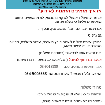
תוספת למחיר להדפסה על כרומו 400 גרם 15%
המחירים אינם כוללים גרפיקה
עימוד לפרינט – 20 ₪
אז איך מזמינים הזמנות לאירוע?
אז מה עושים? האמת? לא קמים מכסא, לא מתאמצים, פשוט
מתקשרים אלינו! כי כאלה אנחנו.
אנו נעשה עבורכם הכל. נשמע, נבין, ובסוף...
גם נדפיס
כמובן שאתם יכולים לשלוח קובץ משלכם, עיצוב משלכם, סקיצה
משלכם או כל עיצוב שהוא,
ואנו נתאים אותו לדרישות (בתוספת תשלום).
אפשר גם דחוף להיום?
(הכל אפשרי... כמעט... דברו איתנו)
אז... התקשרו, מחכים לכם.. 03-9013999
054-5005553
אמצע הלילה עכשיו? שלחו ווטסאפ
מחירי משלוח:
שליחות עד כ- 3 ימ"ע 39 ₪ (45.63 ₪ כולל מע"מ)
(לערים וישובים גדולים. שליחות לישובים קטנים,