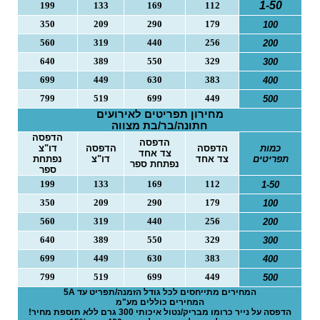
1-50
199
133
169
112
o
350
209
290
179
100
n
560
319
440
256
200
640
389
550
329
300
699
449
630
383
400
799
519
699
449
500
מחירון תפריטים לאירועים
חתונה/בר/בת מצווה
הדפסה
הדפסה
כמות
הדפסה
הדפסה
דו"צ
צד אחד
תפריטים
צד אחד
דו"צ
נפתחת
נפתחת ספר
ספר
199
133
169
112
1-50
350
209
290
179
100
560
319
440
256
200
640
389
550
329
300
699
449
630
383
400
799
519
699
449
500
המחירים מתייחסים לכל גודל הזמנה/תפריט עד 5
A
המחירים כוללים מע"מ
הדפסה על נייר כרומו מבריק/נטול איכותי 300 גרם ללא תוספת מחיר!