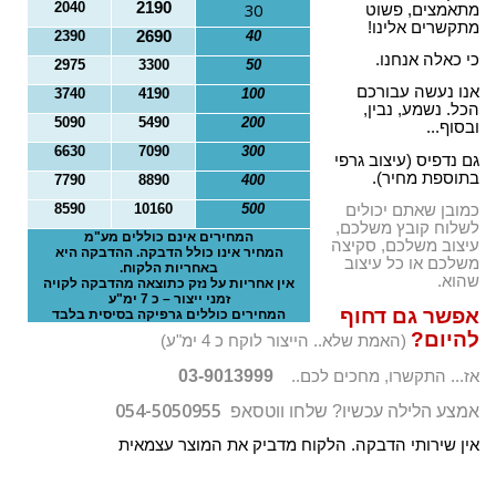
2040
2190
30
מתאמצים, פשוט
o
מתקשרים אלינו!
2390
2690
40
n
כי כאלה אנחנו.
2975
3300
50
אנו נעשה עבורכם
3740
4190
100
הכל. נשמע, נבין,
5090
5490
200
ובסוף...
6630
7090
300
גם נדפיס (עיצוב גרפי
בתוספת מחיר).
7790
8890
400
8590
10160
500
כמובן שאתם יכולים
לשלוח קובץ משלכם,
המחירים אינם כוללים מע"מ
עיצוב משלכם, סקיצה
המחיר אינו כולל הדבקה. ההדבקה היא
משלכם או כל עיצוב
באחריות הלקוח.
שהוא.
אין אחריות על נזק כתוצאה מהדבקה לקויה
זמני ייצור – כ 7 ימ"ע
אפשר גם דחוף
המחירים כוללים גרפיקה בסיסית בלבד
להיום?
(האמת שלא.. הייצור לוקח כ 4 ימ"ע)
03-9013999
אז... התקשרו, מחכים לכם..
054-5050955
אמצע הלילה עכשיו? שלחו ווטסאפ
אין שירותי הדבקה. הלקוח מדביק את המוצר עצמאית