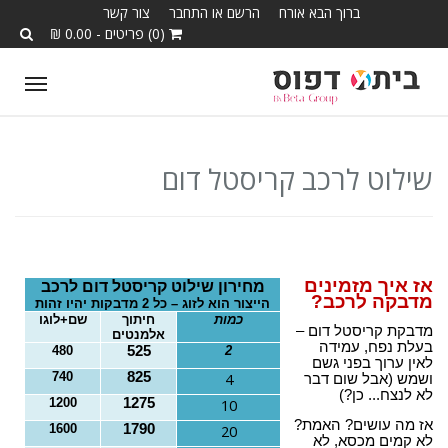
ברוך הבא אורח
הרשם או התחבר
צור קשר
(0) פריטים - 0.00 ₪
T
o
g
g
שילוט לרכב קריסטל דום
l
e
n
a
אז איך מזמינים
מחירון שילוט קריסטל דום לרכב
מדבקה לרכב?
v
הייצור הוא לזוג – כל 2 מדבקות יהיו זהות
כמות
חיתוך
שם+לוגו
i
מדבקת קריסטל דום –
אלמנטים
בעלת נפח, עמידה
480
525
2
g
לאין ערוך בפני גשם
740
825
4
ושמש (אבל שום דבר
a
לא לנצח... כן?)
1200
1275
10
t
אז מה עושים? האמת?
1600
1790
20
i
לא קמים מכסא, לא